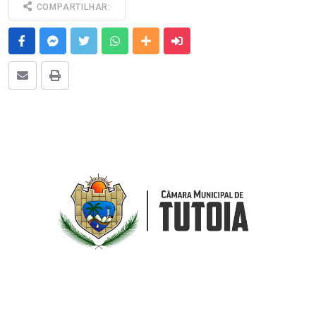
COMPARTILHAR:
Facebook
Messenger
Twitter
Whatsapp
Outras Mídias
Enviar para um amigo
E-mail
Imprimir